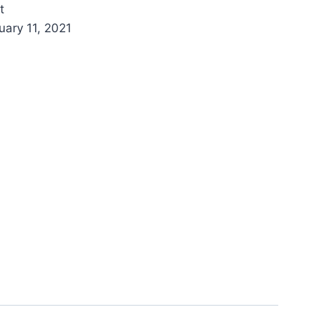
lt
Available‏:‎February 11, 2021