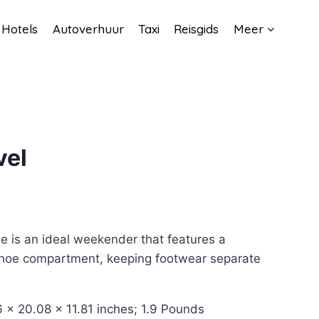
Hotels
Autoverhuur
Taxi
Reisgids
Meer
vel
e is an ideal weekender that features a
shoe compartment, keeping footwear separate
 Dimensions‏:‎8.66 x 20.08 x 11.81 inches; 1.9 Pounds