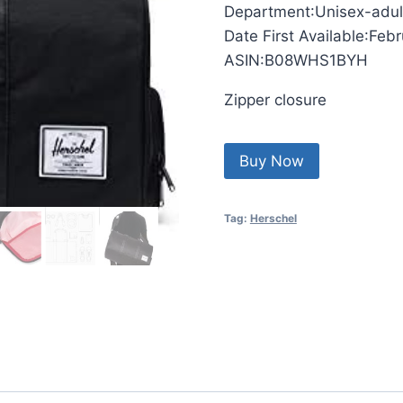
Department‏:‎Unisex-adu
Date First 
ASIN‏:‎B08WHS1BYH
Zipper closure
Buy Now
Tag:
Herschel