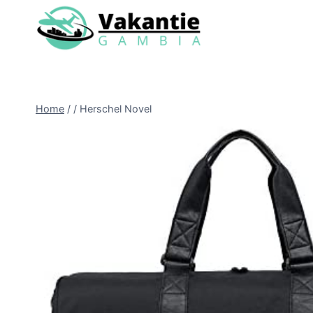
Doorgaan
naar
inhoud
Home
/
/
Herschel Novel