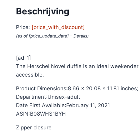
Beschrijving
Price:
[price_with_discount]
(as of [price_update_date] –
Details
)
[ad_1]
The Herschel Novel duffle is an ideal weekender
accessible.
Product Dimensions‏:‎8.66 x 20.08 x 11.81 i
Department‏:‎Unisex-adult
Date First Available‏:‎February 11, 2021
ASIN‏:‎B08WHS1BYH
Zipper closure