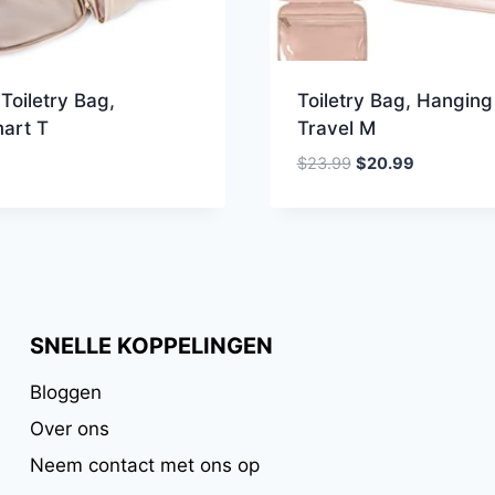
Toiletry Bag,
Toiletry Bag, Hanging
art T
Travel M
Oorspronkelijke
Huidige
$
23.99
$
20.99
prijs
prijs
was:
is:
$23.99.
$20.99.
SNELLE KOPPELINGEN
Bloggen
Over ons
Neem contact met ons op