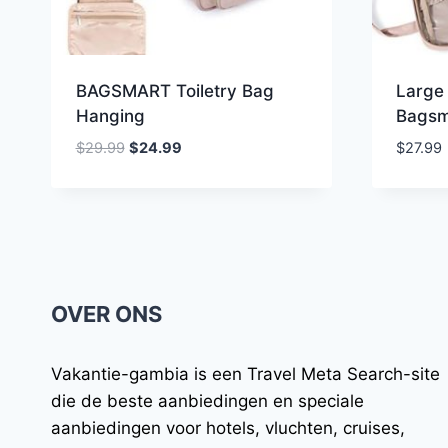
BAGSMART Toiletry Bag
Large 
Hanging
Bagsm
Oorspronkelijke
Huidige
$
29.99
$
24.99
$
27.99
prijs
prijs
was:
is:
$29.99.
$24.99.
OVER ONS
Vakantie-gambia
is een Travel Meta Search-site
die de beste aanbiedingen en speciale
aanbiedingen voor hotels, vluchten, cruises,